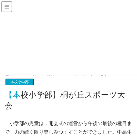
筑波大学附属桐が丘特別支援学校
Special Needs Education School for the Physically
Challenged, University of Tsukuba
本校小学部
HOME
行事紹介
本校小学部
【本校小学部】桐が丘スポーツ大会
2025年6月30日
/ 最終更新日 :
2025年6月30日
kiri_hp
本校小学部
【本校小学部】桐が丘スポーツ大
会
小学部の児童は，開会式の運営から午後の最後の種目ま
で，力の続く限り楽しみつくすことができました。中高生