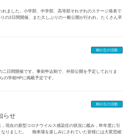
行われました。小学部、中学部、高等部それぞれのステージ発表で
ぶりの2日間開催、また久しぶりの一般公開が行われ、たくさん卒
桐が丘の活動
）の二日間開催です。事前申込制で、外部公開を予定しておりま
らの学校HPに掲載予定です。
桐が丘の活動
知らせ
祭は，現在の新型コロナウイルス感染症の状況に鑑み，昨年度に引
となりました。 御来場を楽しみにされていた皆様には大変恐縮