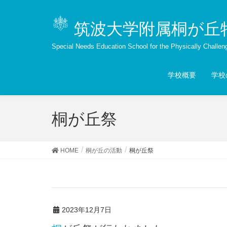
筑波大学附属桐が丘
Special Needs Education School for the Physically Challen
学校概要
学校
桐が丘祭
HOME
桐が丘の活動
桐が丘祭
2023年12月7日