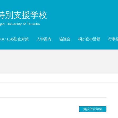
特別支援学校
ged, University of Tsukuba
のいじめ防止対策
入学案内
協議会
桐が丘の活動
行事
施設併設学級