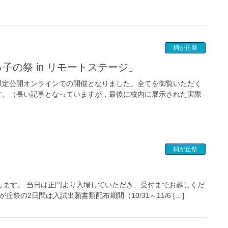
桐が丘祭
子の祭 in リモートステージ」
限定公開オンラインでの開催となりました。全てを御覧いただく
す。（長い記事となっていますが，最後に校内に展示された実際
桐が丘祭
します。 当日は正門より入場していただき、受付までお越しくだ
祭の2日間は入試出願書類配布期間（10/31～11/6 […]