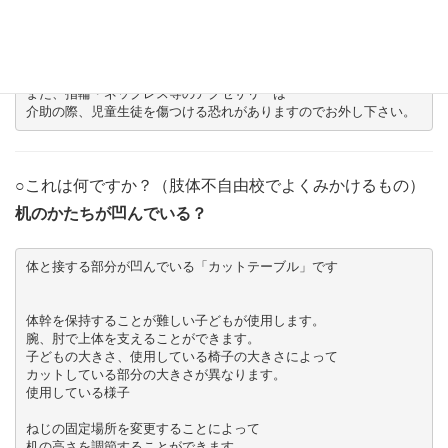
登校、下校の際は私服で構いません。

屋外での活動や児童生徒の介助がありますので

動きやすい服、ジャージをお勧め致します。

お気に入りの服での活動はお勧め致しません。

更衣室を用意してありますので、そちらでお着替え下さい。

また、指輪・ネックレス等のアクセサリーは

介助の際、児童生徒を傷つける恐れがありますのでお外し下さい。
○これは何ですか？（肢体不自由校でよくみかけるもの）
机のかたちが凹んでいる？
体幹を保持することが難しい子どもが使用します。

腕、肘で上体を支えることができます。

子どもの大きさ、使用している椅子の大きさによって

カットしている部分の大きさが異なります。

ねじの固定場所を変更することによって

机の高さを調節することができます。
