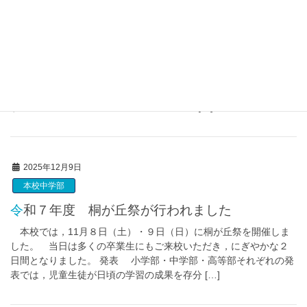
本校中学部
【本校】児童生徒の活躍
12月18日に第２学期終業式が行われ，その中で表彰が行われま
した。 表彰では約３０名の児童生徒が表彰されました。運動分
野では「全国障害者スポーツ大会の砲丸投げ１位」や「国際車い
すテニス大会 仙台オープン2025 ジュニ […]
2025年12月9日
本校中学部
令和７年度 桐が丘祭が行われました
本校では，11月８日（土）・９日（日）に桐が丘祭を開催しま
した。 当日は多くの卒業生にもご来校いただき，にぎやかな２
日間となりました。 発表 小学部・中学部・高等部それぞれの発
表では，児童生徒が日頃の学習の成果を存分 […]