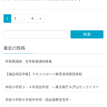
1
2
…
6
»
最近の投稿
常勤看護師、非常勤看護師募集
【施設併設学級】ラオススポーツ教育省視察団来校
本校小学部３・４年宿泊学習 ―東京都庁＆戸山サンライズー
本校小学部６年校外学習－国会議事堂見学－